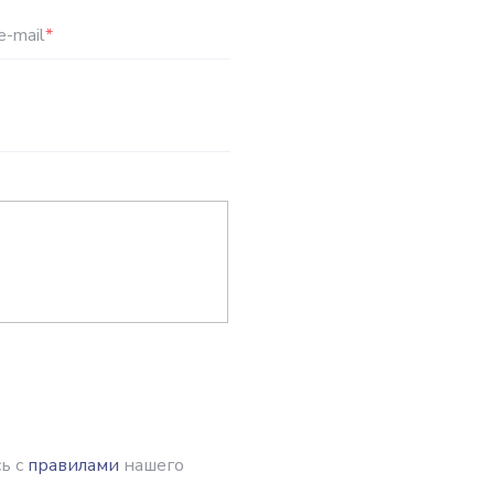
e-mail
*
ь с
правилами
нашего