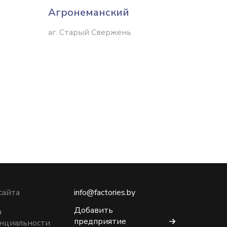
Агронеманский
Агро
аг. Старый Свержень
аг. Дол
сайта
info@factories.by
Добавить
а
предприятие
нциальности