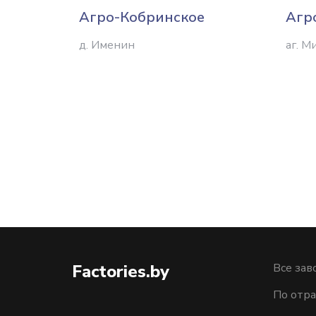
Агро-Кобринское
Агр
д. Именин
аг. М
Factories.by
Все зав
По отра