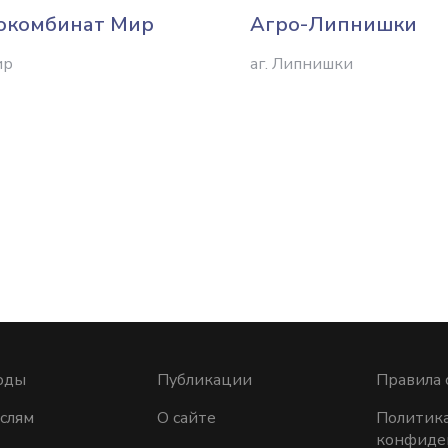
окомбинат Мир
Агро-Липнишки
ир
аг. Липнишки
оды
Публикации
Правила 
слям
О сайте
Политик
конфиде