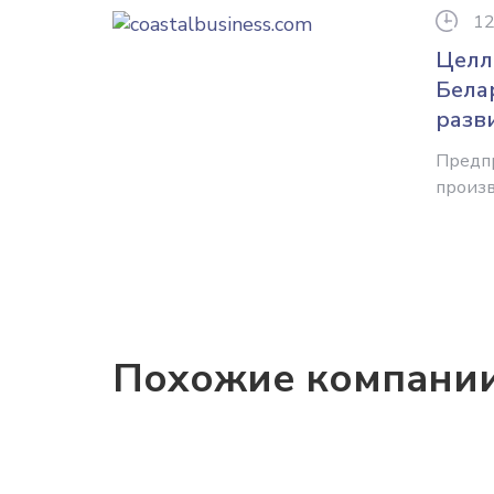
12
Целл
Бела
разв
Предп
произв
Похожие компани