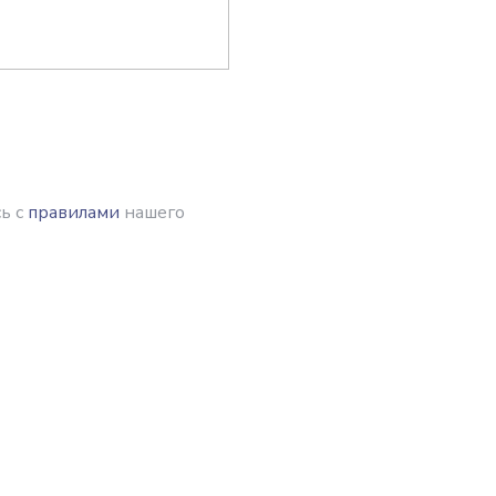
ь с
правилами
нашего