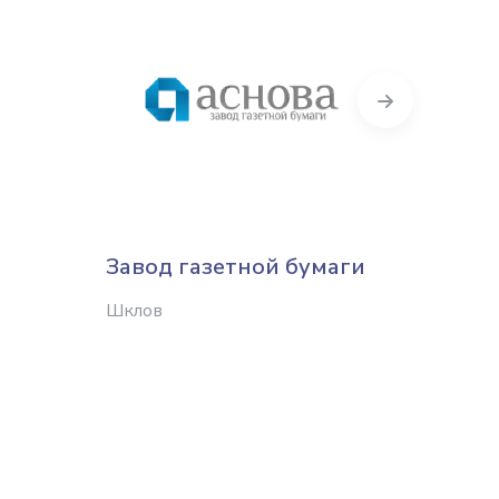
Next
Завод газетной бумаги
Белка
Шклов
Минск