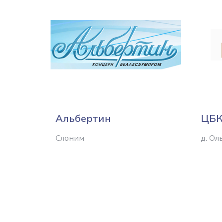
Альбертин
ЦБК
Слоним
д. Ол