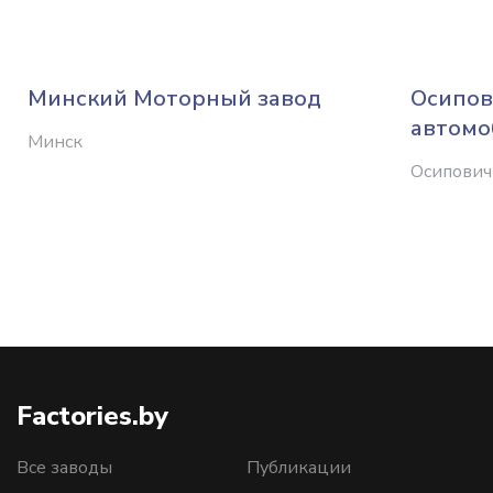
Минский Моторный завод
Осипов
автомо
Минск
Осипович
Factories.by
Все заводы
Публикации