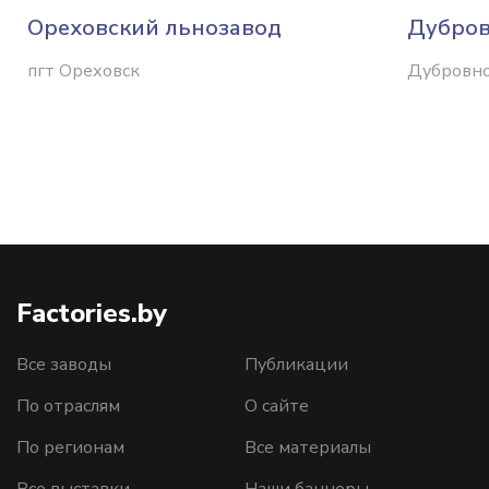
Ореховский льнозавод
Дубров
пгт Ореховск
Дубровн
Factories.by
Все заводы
Публикации
По отраслям
О сайте
По регионам
Все материалы