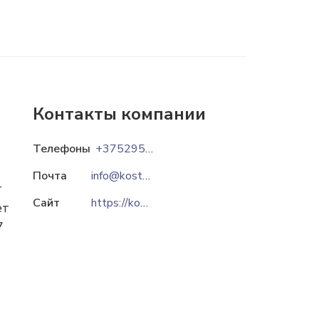
Контакты компании
Телефоны
+375295563349
Почта
info@kostka.by
т
Сайт
https://kostka.by
ет
7