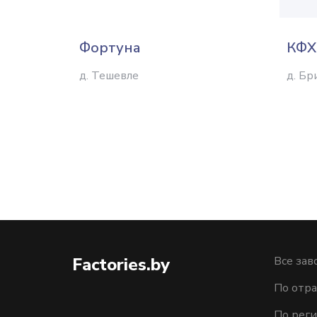
Фортуна
КФХ
д. Тешевле
д. Бр
Factories.by
Все зав
По отра
По рег