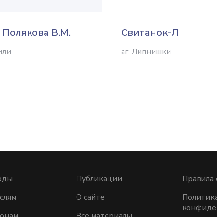
 Полякова В.М.
Свитанок-Л
или
аг. Липнишки
оды
Публикации
Правила 
слям
О сайте
Политик
конфиде
ионам
Все материалы