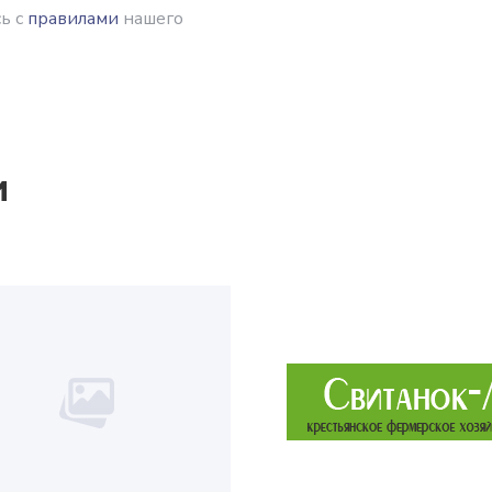
ь с
правилами
нашего
и