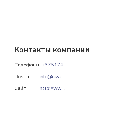
Контакты компании
Телефоны
+375174269803
Почта
info@niva.by
Сайт
http://www.niva.by