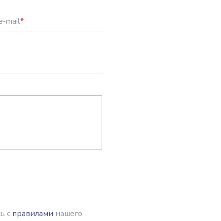
e-mail
*
ь с
правилами
нашего