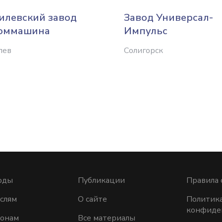
илевский завод
Завод Универсал-
оммашина
Импульс
лев
Солигорск
оды
Публикации
Правила 
слям
О сайте
Политик
конфиде
ионам
Все материалы