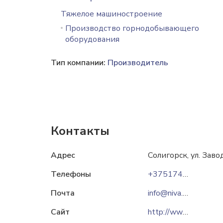
Тяжелое машиностроение
Производство горнодобывающего
оборудования
Тип компании:
Производитель
Контакты
Адрес
Солигорск, ул. Завод
Телефоны
+375174269803
Почта
info@niva.by
Сайт
http://www.niva.by