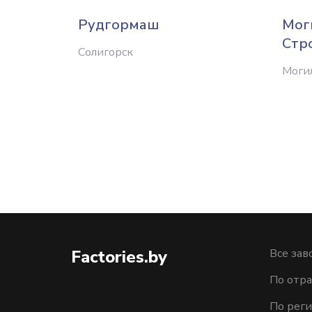
Рудгормаш
Мог
Стр
Солигорск
Моги
Factories.by
Все зав
По отра
По рег