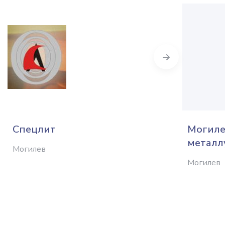
Next
Спецлит
Могиле
металл
Могилев
Могилев