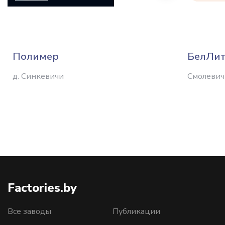
Полимер
БелЛит
д. Синкевичи
Смолевич
Factories.by
Все заводы
Публикации