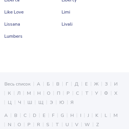
Liberta
Liberty
Like Love
Limi
Lissana
Livali
Lumbers
Весь список
А
Б
В
Г
Д
Е
Ж
З
И
К
Л
М
Н
О
П
Р
С
Т
У
Ф
Х
Ц
Ч
Ш
Щ
Э
Ю
Я
A
B
C
D
E
F
G
H
I
J
K
L
M
N
O
P
R
S
T
U
V
W
Z