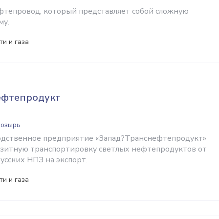
тепровод, который представляет собой сложную
му.
и и газа
фте­продукт
Мозырь
дственное предприятие «Запад?Транснефте­продукт»
зитную транспортировку светлых нефтепродуктов от
усских НПЗ на экспорт.
и и газа