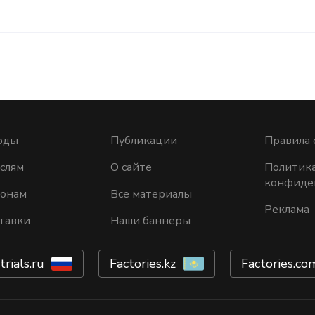
оды
Публикации
Правила 
слям
О сайте
Политик
конфиде
ионам
Все материалы
Реклама
тавки
Наши баннеры
trials.ru
Factories.kz
Factories.co