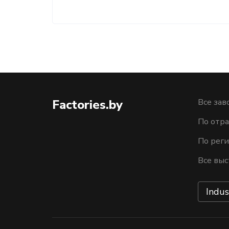
Factories.by
Все зав
По отра
По рег
Все выс
Indus