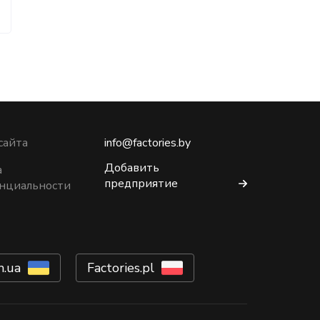
сайта
info@factories.by
Добавить
а
предприятие
нциальности
m.ua
Factories.pl