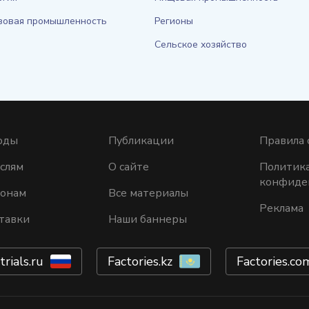
зовая промышленность
Регионы
Сельское хозяйство
оды
Публикации
Правила 
слям
О сайте
Политик
конфиде
ионам
Все материалы
Реклама
тавки
Наши баннеры
trials.ru
Factories.kz
Factories.co