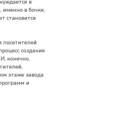
 нуждается в
 именно в бочке,
ет становится
ля посетителей
 процесс создания
И, конечно,
етителей,
ром этаже завода
программ и