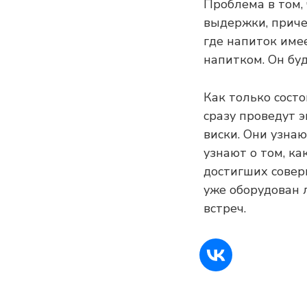
Проблема в том,
выдержки, причем
где напиток имее
напитком. Он буд
Как только состо
сразу проведут э
виски. Они узнаю
узнают о том, ка
достигших совер
уже оборудован 
встреч.