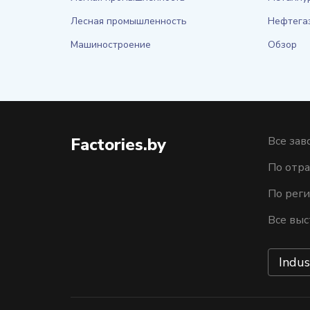
Лесная промышленность
Нефтега
Машиностроение
Обзор
Factories.by
Все зав
По отра
По рег
Все выс
Indus