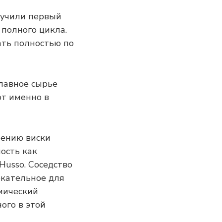
олучили первый
 полного цикла.
ать полностью по
Главное сырье
ют именно в
лению виски
ость как
Husso. Соседство
екательное для
мический
ого в этой