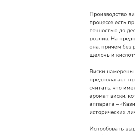
Производство ви
процессе есть пр
точностью до дес
розлив. На пред
она, причем без 
щелочь и кислоту
Виски намерены 
предполагает пр
считать, что им
аромат виски, к
аппарата – «Кази
исторических ли
Испробовать выд