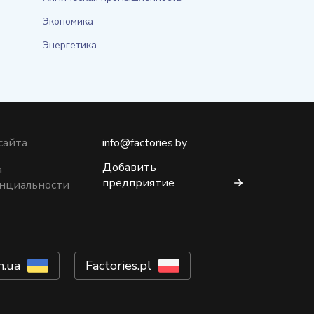
Экономика
Энергетика
сайта
info@factories.by
Добавить
а
предприятие
нциальности
m.ua
Factories.pl