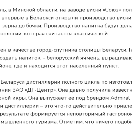
ль, в Минской области, на заводе виски «Союз» п
ь впервые в Беларуси открыли производство виски
т зерна до бочки. Производство напитка будут дел
нологии, которая считается классической.
ен в качестве город-спутника столицы Беларуси. 
создать напиток, – белорусский ячмень, выращива
оне, где и находится этот населенный пункт.
 Беларуси дистиллерии полного цикла по изготов
ния ЗАО «ДГ-Центр». Она давно получила известн
ной икры. Она выпускает ее под брендом Admiral 
 и дистиллерии – это что-то действительно привл
в результате формируется неповторимый гастроно
мышленного туризма. Отметим, что ничего подобн