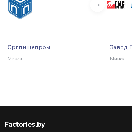
Next
Оргпищепром
Завод 
Минск
Минск
Factories.by