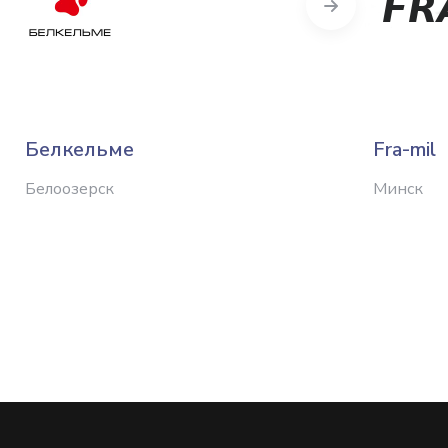
Next
Белкельме
Fra-mil
Белоозерск
Минск