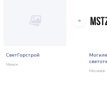
Next
СветГорстрой
Могиле
светот
Минск
Могилев