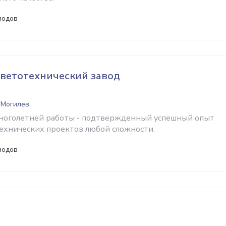
иодов
ветотехнический завод
 Могилев
многолетней работы - подтвержденный успешный опыт
ехнических проектов любой сложности.
иодов