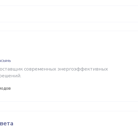
Касынь
поставщик современных энергоэффективных
решений.
иодов
вета