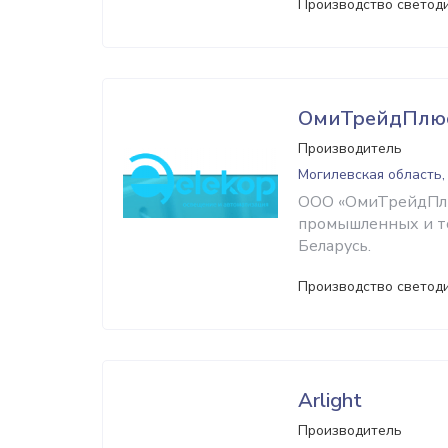
Производство светод
ОмиТрейдПлю
Производитель
Могилевская область,
ООО «ОмиТрейдПлю
промышленных и т
Беларусь.
Производство светод
Arlight
Производитель