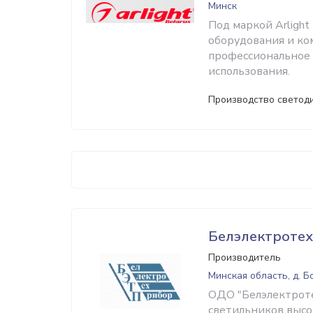
Минск
Под маркой Arligh
оборудования и ко
профессиональное 
использования.
Производство светод
Белэлектроте
Производитель
Минская область, д. 
ОДО "Белэлектроте
светильников высок