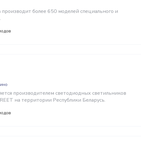
производит более 650 моделей специального и
.
иодов
дино
яется производителем светодиодных светильников
REET на территории Республики Беларусь.
иодов