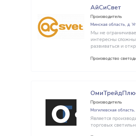
АйСиСвет
Производитель
Минская область, д. У
Мы не ограничивае
интересны сложные
развиваться и отк
Производство светод
ОмиТрейдПлю
Производитель
Могилевская область,
Является произво
торговых светильн