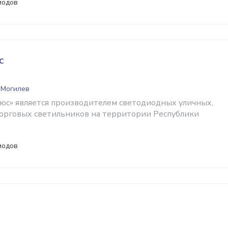
иодов
с
 Могилев
с» является производителем светодиодных уличных,
орговых светильников на территории Республики
иодов