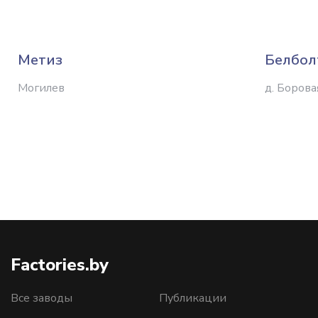
Метиз
Белбол
Могилев
д. Борова
Factories.by
Все заводы
Публикации