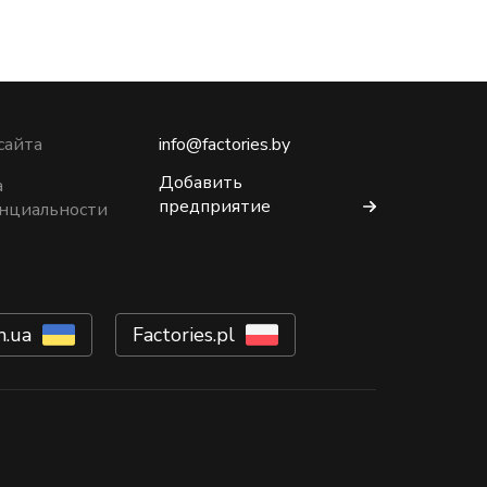
сайта
info@factories.by
Добавить
а
предприятие
нциальности
m.ua
Factories.pl