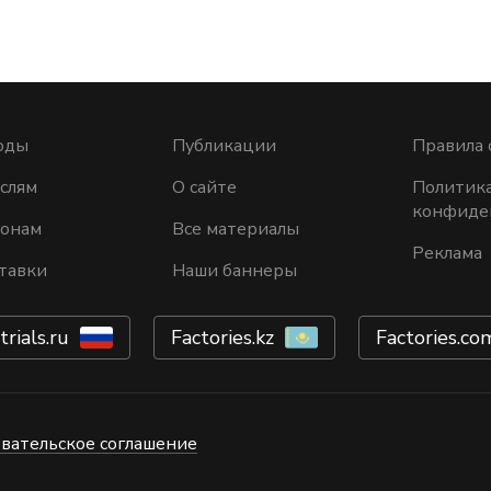
оды
Публикации
Правила 
слям
О сайте
Политик
конфиде
ионам
Все материалы
Реклама
тавки
Наши баннеры
trials.ru
Factories.kz
Factories.co
вательское соглашение