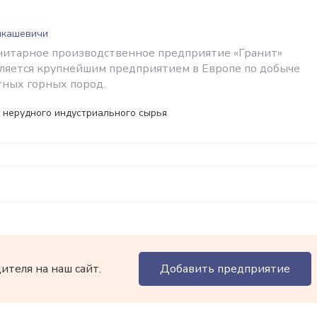
Микашевичи
нитарное производственное предприятие «Гранит»
вляется крупнейшим предприятием в Европе по добыче
тных горных пород.
 нерудного индустриального сырья
теля на наш сайт.
Добавить предприятие