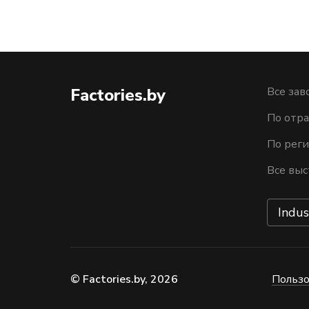
Factories.by
Все зав
По отра
По рег
Все выс
Indus
© Factories.by, 2026
Пользо