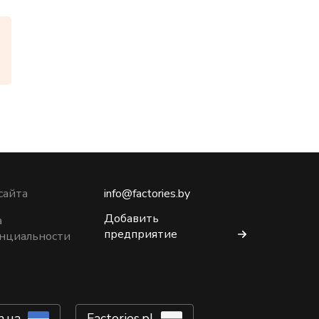
сайта
info@factories.by
Добавить
а
предприятие
нциальности
m.ua
Factories.pl