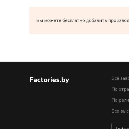
Вы можете бесплатно добавить производи
Factories.by
Все зав
По отра
По рег
Все выс
Indus