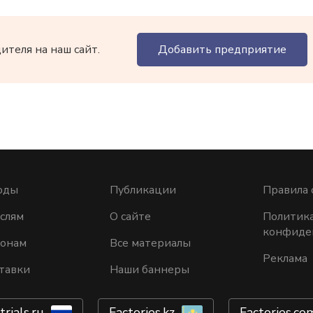
теля на наш сайт.
Добавить предприятие
оды
Публикации
Правила 
слям
О сайте
Политик
конфиде
ионам
Все материалы
Реклама
тавки
Наши баннеры
trials.ru
Factories.kz
Factories.co