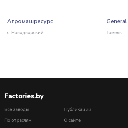
Агромашресурс
General
с. Новодворский
Гомель
Factories.by
Все заводы
Публикации
По отраслям
О сайте