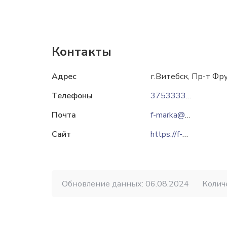
Контакты
Адрес
г.Витебск, Пр-т Фр
Телефоны
375333355111
Почта
f-marka@mail.ru
Сайт
https://f-marka.by
Обновление данных: 06.08.2024
Колич