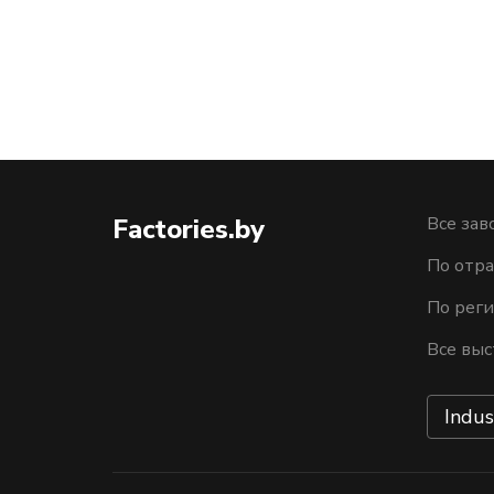
Factories.by
Все зав
По отра
По рег
Все выс
Indus