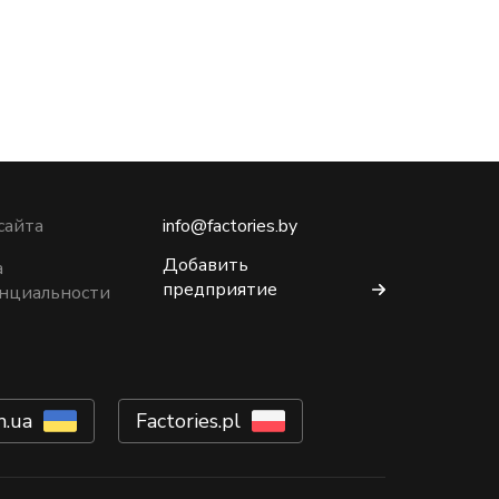
сайта
info@factories.by
Добавить
а
предприятие
нциальности
m.ua
Factories.pl