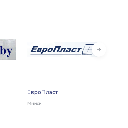
Next
ЕвроПласт
РБК-
Минск
Минск