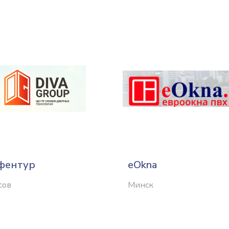
фентур
eOkna
сов
Минск