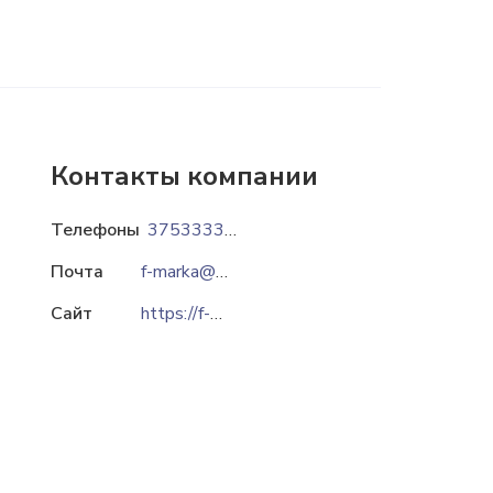
Контакты компании
Телефоны
375333355111
Почта
f-marka@mail.ru
Сайт
https://f-marka.by