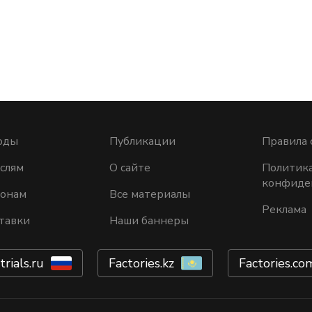
оды
Публикации
Правила 
слям
О сайте
Политик
конфиде
ионам
Все материалы
Реклама
тавки
Наши баннеры
trials.ru
Factories.kz
Factories.co