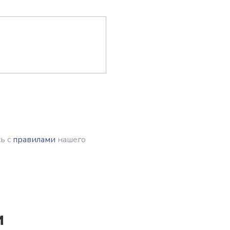
ь с
правилами
нашего
и