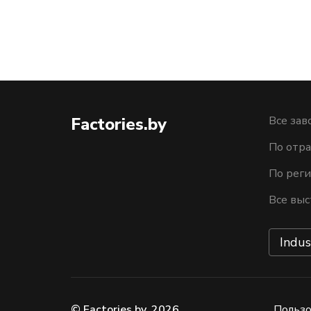
Factories.by
Все зав
По отра
По рег
Все выс
Indus
© Factories.by, 2026
Пользо