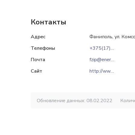
Контакты
Адрес
Фаниполь, ул. Комсо
Телефоны
+375(17)555-32-30
Почта
fzip@energomera.by
Сайт
http://www.energomera.by
Обновление данных: 08.02.2022
Колич