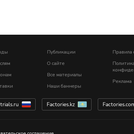
оды
Публикации
Правила 
слям
О сайте
Политик
конфиде
ионам
Все материалы
Реклама
тавки
Наши баннеры
trials.ru
Factories.kz
Factories.co
вательское соглашение