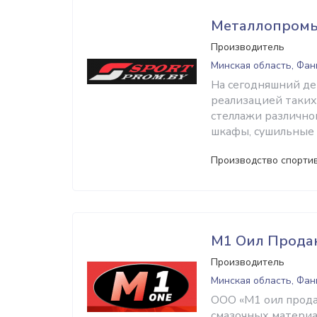
Металлопромы
Производитель
Минская область, Фа
На сегодняшний де
реализацией таких
стеллажи различног
шкафы, сушильные 
Производство спортив
М1 Оил Прода
Производитель
Минская область, Фа
ООО «М1 оил прода
смазочных матери