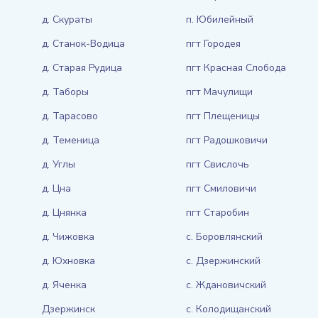
д. Скураты
п. Юбилейный
д. Станок-Водица
пгт Городея
д. Старая Рудица
пгт Красная Слобода
д. Таборы
пгт Мачулищи
д. Тарасово
пгт Плещеницы
д. Теменица
пгт Радошковичи
д. Углы
пгт Свислочь
д. Цна
пгт Смиловичи
д. Цнянка
пгт Старобин
д. Чижовка
с. Боровлянский
д. Юхновка
с. Дзержинский
д. Яченка
с. Ждановичский
Дзержинск
с. Колодищанский