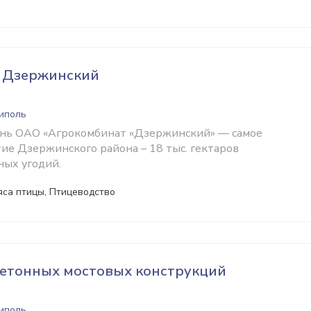
 Дзержинский
ниполь
ень ОАО «Агрокомбинат «Дзержинский» — самое
ие Дзержинского района – 18 тыс. гектаров
ных угодий.
яса птицы, Птицеводство
бетонных мостовых конструкций
ниполь