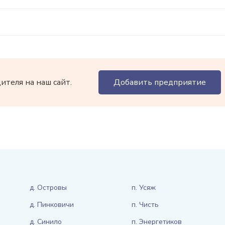
теля на наш сайт.
Добавить предприятие
д. Островы
п. Усяж
д. Пинковичи
п. Чисть
д. Синило
п. Энергетиков