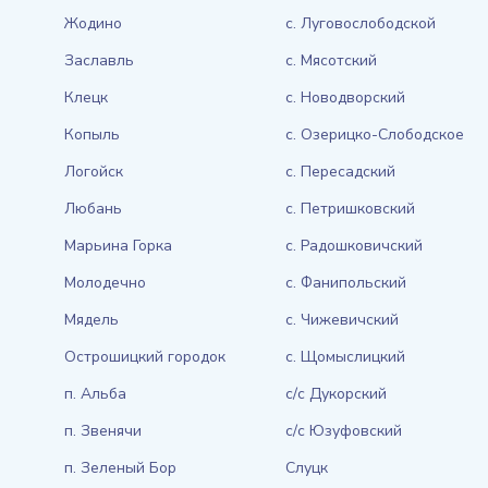
Жодино
с. Луговослободской
Заславль
с. Мясотский
Клецк
с. Новодворский
Копыль
с. Озерицко-Слободское
Логойск
с. Пересадский
Любань
с. Петришковский
Марьина Горка
с. Радошковичский
Молодечно
с. Фанипольский
Мядель
с. Чижевичский
Острошицкий городок
с. Щомыслицкий
п. Альба
с/с Дукорский
п. Звенячи
с/с Юзуфовский
п. Зеленый Бор
Слуцк