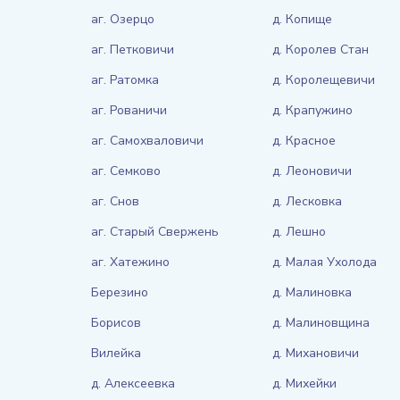
аг. Озерцо
д. Копище
аг. Петковичи
д. Королев Стан
аг. Ратомка
д. Королещевичи
аг. Рованичи
д. Крапужино
аг. Самохваловичи
д. Красное
аг. Семково
д. Леоновичи
аг. Снов
д. Лесковка
аг. Старый Свержень
д. Лешно
аг. Хатежино
д. Малая Ухолода
Березино
д. Малиновка
Борисов
д. Малиновщина
Вилейка
д. Михановичи
д. Алексеевка
д. Михейки