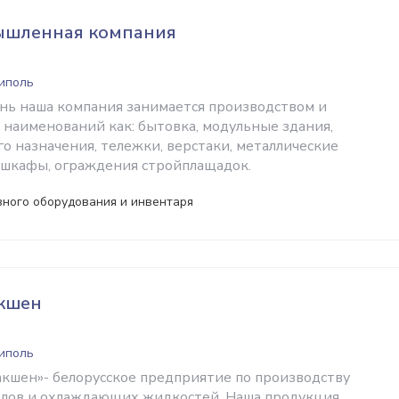
шленная компания
ниполь
нь наша компания занимается производством и
 наименований как: бытовка, модульные здания,
о назначения, тележки, верстаки, металлические
шкафы, ограждения стройплащадок.
ного оборудования и инвентаря
кшен
ниполь
кшен»- белорусское предприятие по производству
алов и охлаждающих жидкостей. Наша продукция