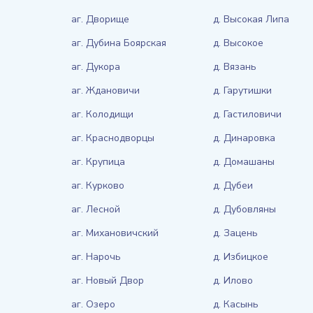
аг. Дворище
д. Высокая Липа
аг. Дубина Боярская
д. Высокое
аг. Дукора
д. Вязань
аг. Ждановичи
д. Гарутишки
аг. Колодищи
д. Гастиловичи
аг. Краснодворцы
д. Динаровка
аг. Крупица
д. Домашаны
аг. Курково
д. Дубеи
аг. Лесной
д. Дубовляны
аг. Михановичский
д. Зацень
аг. Нарочь
д. Избицкое
аг. Новый Двор
д. Илово
аг. Озеро
д. Касынь