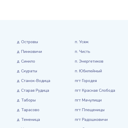
д. Островы
п. Усяж
д. Пинковичи
п. Чисть
д. Синило
п. Энергетиков
д. Скураты
п. Юбилейный
д. Станок-Водица
пгт Городея
д. Старая Рудица
пгт Красная Слобода
д. Таборы
пгт Мачулищи
д. Тарасово
пгт Плещеницы
д. Теменица
пгт Радошковичи