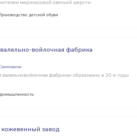
нителем мериносовой овечьей шерсти.
Производство детской обуви
 валяльно-войлочная фабрика
 Смиловичи
 валяльновойлочная фабрика» образовано в 20-е годы
 промышленность
 кожевенный завод