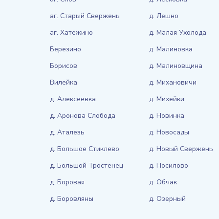
аг. Старый Свержень
д. Лешно
аг. Хатежино
д. Малая Ухолода
Березино
д. Малиновка
Борисов
д. Малиновщина
Вилейка
д. Михановичи
д. Алексеевка
д. Михейки
д. Аронова Слобода
д. Новинка
д. Аталезь
д. Новосады
д. Большое Стиклево
д. Новый Свержень
д. Большой Тростенец
д. Носилово
д. Боровая
д. Обчак
д. Боровляны
д. Озерный