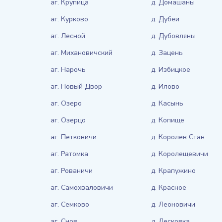
аг. Крупица
д. Домашаны
аг. Курково
д. Дубеи
аг. Лесной
д. Дубовляны
аг. Михановичский
д. Зацень
аг. Нарочь
д. Избицкое
аг. Новый Двор
д. Илово
аг. Озеро
д. Касынь
аг. Озерцо
д. Копище
аг. Петковичи
д. Королев Стан
аг. Ратомка
д. Королещевичи
аг. Рованичи
д. Крапужино
аг. Самохваловичи
д. Красное
аг. Семково
д. Леоновичи
аг. Снов
д. Лесковка