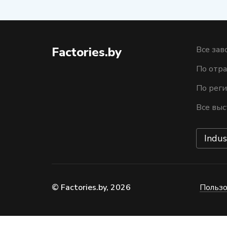
Factories.by
Все зав
По отра
По рег
Все выс
Indus
© Factories.by, 2026
Пользо