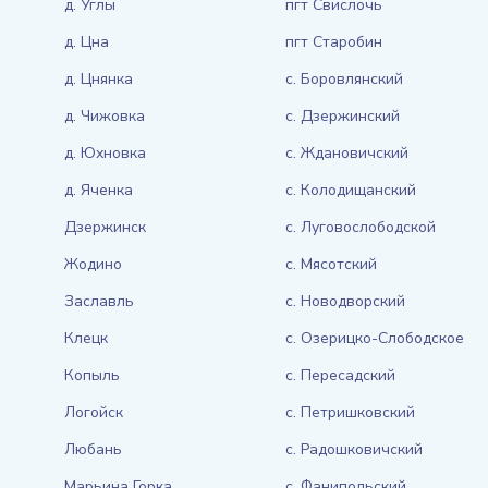
д. Углы
пгт Свислочь
д. Цна
пгт Старобин
д. Цнянка
с. Боровлянский
д. Чижовка
с. Дзержинский
д. Юхновка
с. Ждановичский
д. Яченка
с. Колодищанский
Дзержинск
с. Луговослободской
Жодино
с. Мясотский
Заславль
с. Новодворский
Клецк
с. Озерицко-Слободское
Копыль
с. Пересадский
Логойск
с. Петришковский
Любань
с. Радошковичский
Марьина Горка
с. Фанипольский