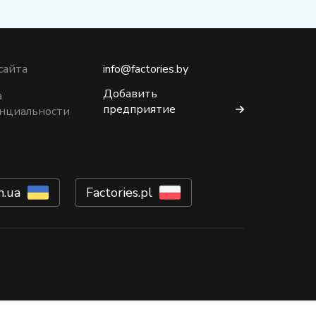
сайта
info@factories.by
Добавить
а
предприятие
нциальности
m.ua
Factories.pl