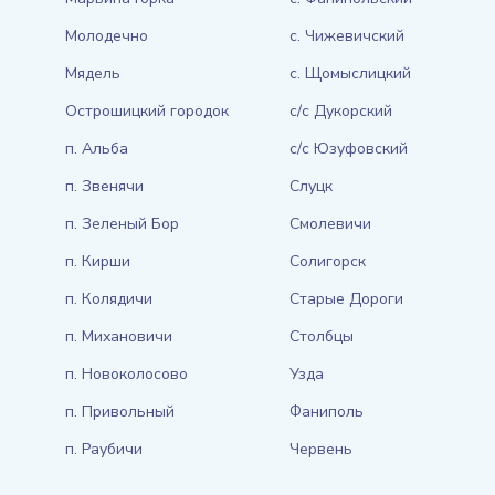
Молодечно
с. Чижевичский
Мядель
с. Щомыслицкий
Острошицкий городок
с/с Дукорский
п. Альба
с/с Юзуфовский
п. Звенячи
Слуцк
п. Зеленый Бор
Смолевичи
п. Кирши
Солигорск
п. Колядичи
Старые Дороги
п. Михановичи
Столбцы
п. Новоколосово
Узда
п. Привольный
Фаниполь
п. Раубичи
Червень