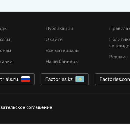
оды
Публикации
Правила 
слям
О сайте
Политик
конфиде
ионам
Все материалы
Реклама
тавки
Наши баннеры
trials.ru
Factories.kz
Factories.co
вательское соглашение