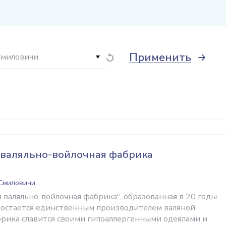
Применить
Смиловичи
 валяльно-войлочная фабрика
 Смиловичи
 валяльно-войлочная фабрика", образованная в 20 годы
ор остается единственным производителем валяной
абрика славится своими гипоаллергенными одеялами и