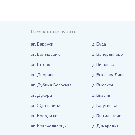
Населенные пункты
аг. Барсуки
д. Буда
аг. Большевик
д. Валерьяново
аг. Гатово
д. Вишенка
аг. Дворище
д. Высокая Липа
аг. Дубина Боярская
д. Высокое
аг. Дукора
д. Вязань
аг. Ждановичи
д. Гарутишки
аг. Колодищи
д. Гастиловичи
аг. Краснодворцы
д. Динаровка