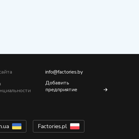
сайта
info@factories.by
Добавить
а
предприятие
нциальности
m.ua
Factories.pl