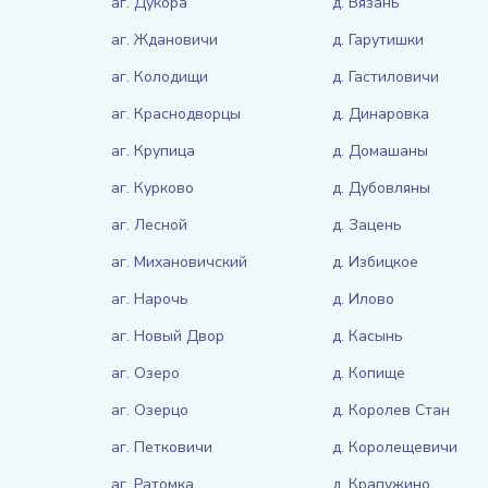
аг. Дукора
д. Вязань
аг. Ждановичи
д. Гарутишки
аг. Колодищи
д. Гастиловичи
аг. Краснодворцы
д. Динаровка
аг. Крупица
д. Домашаны
аг. Курково
д. Дубовляны
аг. Лесной
д. Зацень
аг. Михановичский
д. Избицкое
аг. Нарочь
д. Илово
аг. Новый Двор
д. Касынь
аг. Озеро
д. Копище
аг. Озерцо
д. Королев Стан
аг. Петковичи
д. Королещевичи
аг. Ратомка
д. Крапужино