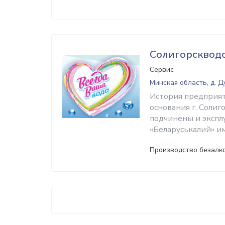
Солигорсквод
Сервис
Минская область, д. Д
История предприят
основания г. Солиг
подчинены и эксп
«Беларуськалий» и
Производство безалк