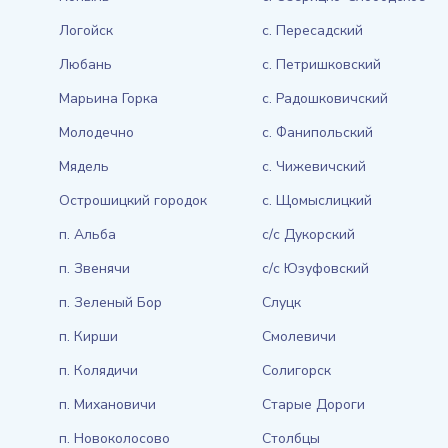
Логойск
с. Пересадский
Любань
с. Петришковский
Марьина Горка
с. Радошковичский
Молодечно
с. Фанипольский
Мядель
с. Чижевичский
Острошицкий городок
с. Щомыслицкий
п. Альба
с/с Дукорский
п. Звенячи
с/с Юзуфовский
п. Зеленый Бор
Слуцк
п. Кирши
Смолевичи
п. Колядичи
Солигорск
п. Михановичи
Старые Дороги
п. Новоколосово
Столбцы