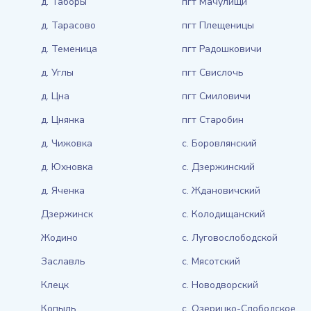
д. Таборы
пгт Мачулищи
д. Тарасово
пгт Плещеницы
д. Теменица
пгт Радошковичи
д. Углы
пгт Свислочь
д. Цна
пгт Смиловичи
д. Цнянка
пгт Старобин
д. Чижовка
с. Боровлянский
д. Юхновка
с. Дзержинский
д. Яченка
с. Ждановичский
Дзержинск
с. Колодищанский
Жодино
с. Луговослободской
Заславль
с. Мясотский
Клецк
с. Новодворский
Копыль
с. Озерицко-Слободское