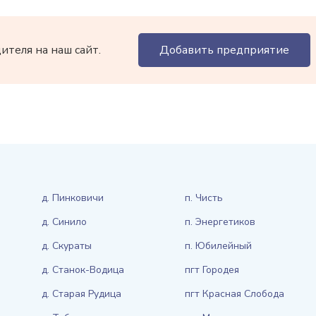
теля на наш сайт.
Добавить предприятие
д. Пинковичи
п. Чисть
д. Синило
п. Энергетиков
д. Скураты
п. Юбилейный
д. Станок-Водица
пгт Городея
д. Старая Рудица
пгт Красная Слобода