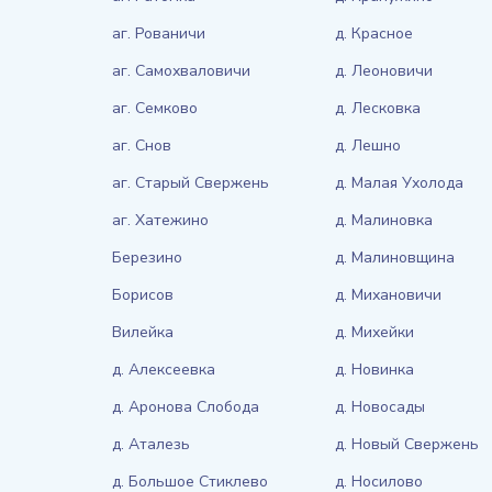
аг. Рованичи
д. Красное
аг. Самохваловичи
д. Леоновичи
аг. Семково
д. Лесковка
аг. Снов
д. Лешно
аг. Старый Свержень
д. Малая Ухолода
аг. Хатежино
д. Малиновка
Березино
д. Малиновщина
Борисов
д. Михановичи
Вилейка
д. Михейки
д. Алексеевка
д. Новинка
д. Аронова Слобода
д. Новосады
д. Аталезь
д. Новый Свержень
д. Большое Стиклево
д. Носилово