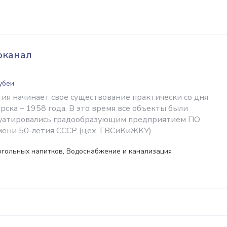
оканал
убеи
ия начинает свое существование практически со дня
орска – 1958 года. В это время все объекты были
луатировались градообразующим предприятием ПО
мени 50-летия СССР (цех ТВСиКиЖКУ).
огольных напитков, Водоснабжение и канализация