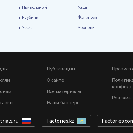
п. Привольный
Узда
п. Раубичи
Фаниполь
п. Усяж
Червень
оды
Публикации
Правила 
слям
О сайте
Политик
конфиде
ионам
Все материалы
Реклама
тавки
Наши баннеры
trials.ru
Factories.kz
Factories.co