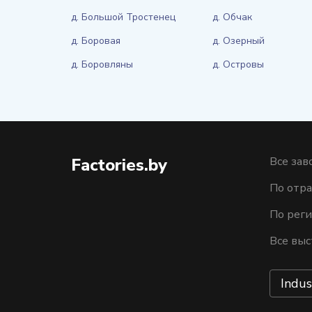
д. Большой Тростенец
д. Обчак
д. Боровая
д. Озерный
д. Боровляны
д. Островы
Factories.by
Все зав
По отра
По рег
Все выс
Indus