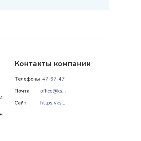
Контакты компании
Телефоны
47-67-47
Почта
office@ksm.grodno.by
е
Сайт
https://ksm-grodno.by
я