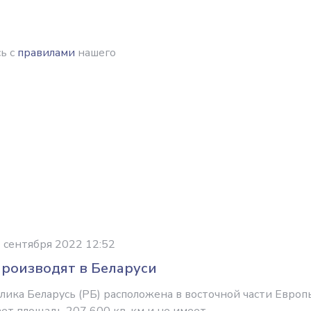
ь с
правилами
нашего
 сентября 2022 12:52
производят в Беларуси
лика Беларусь (РБ) расположена в восточной части Европ
ет площадь 207 600 кв. км и не имеет...