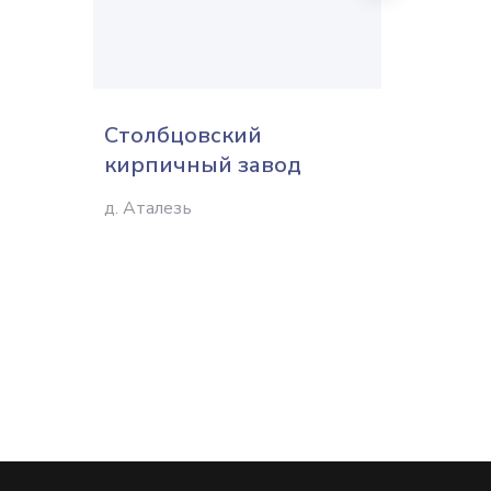
Столбцовский
Брест
кирпичный завод
Брест
д. Аталезь