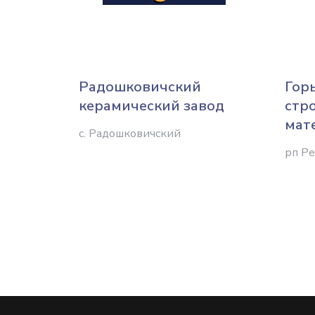
Радошковичский
Гор
керамический завод
стр
мат
с. Радошковичский
рп Р