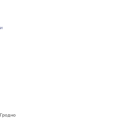
в
 и
. Гродно