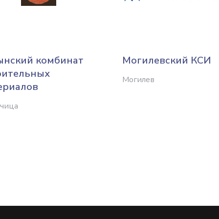
ынский комбинат
Могилевский КСИ
оительных
Могилев
ериалов
ечица