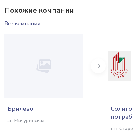
Похожие компании
Все компании
Next
Брилево
Солиго
потреб
аг. Мичуринская
пгт Стар