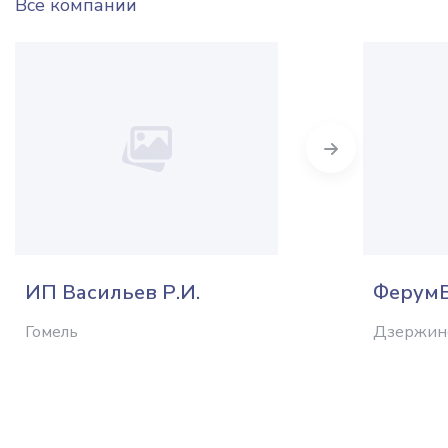
Все компании
Next
ИП Васильев Р.И.
Ферум
Гомель
Дзержин