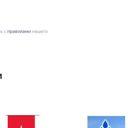
ь с
правилами
нашего
и