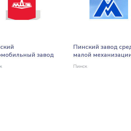
ский
Пинский завод сре
омобильный завод
малой механизаци
к
Пинск