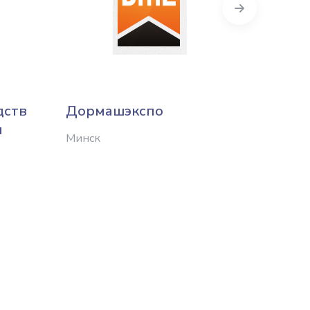
Next
дств
Дормашэкспо
Комд
и
Минск
Вилейк