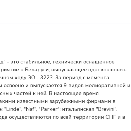
" - это стабильное, технически оснащенное
приятие в Беларуси, выпускающее одноковшовые
чном ходу ЭО - 3223. 3а период с момента
м освоено и выпускается 9 видов мелиоративной и
сных частей к ней. В настоящее время
 такими известными зарубежными фирмами в
inde", "Naf", "Рагкег"; итальянская "Brevini".
ода осуществляются по всей территории СНГ и в