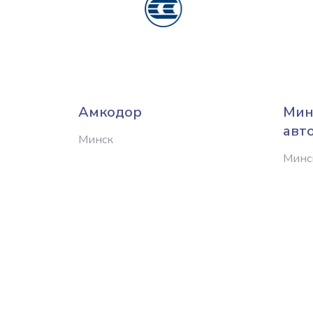
Амкодор
Мин
авт
Минск
Минс