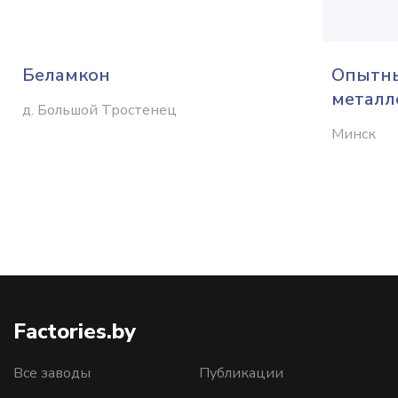
Беламкон
Опытны
металл
д. Большой Тростенец
Минск
Factories.by
Все заводы
Публикации