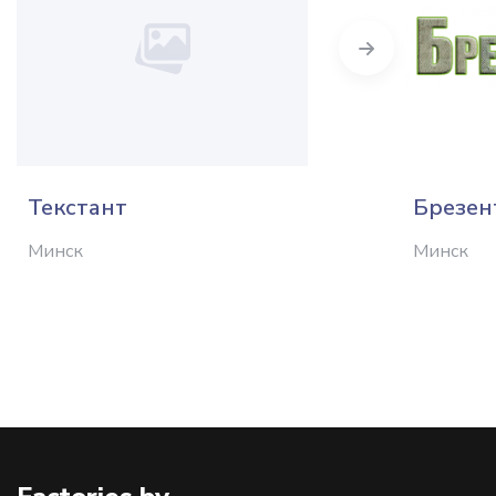
Next
Текстант
Брезен
Минск
Минск