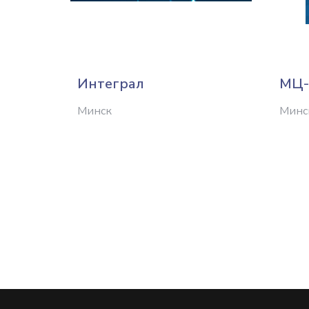
Интеграл
МЦ-
Минск
Минс