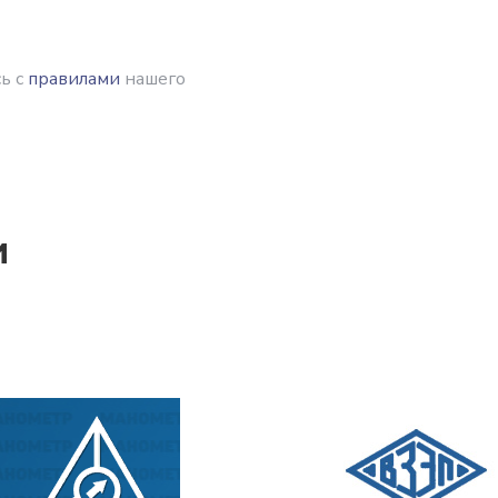
ь с
правилами
нашего
и