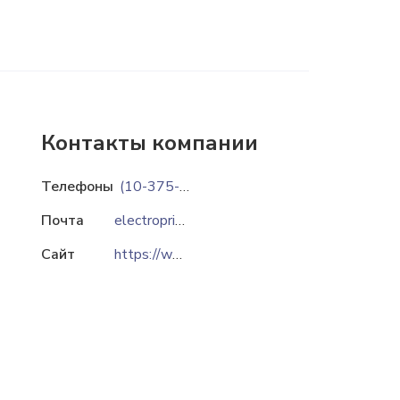
Контакты компании
Телефоны
(10-375-212)672-816
Почта
electropribor@mail.ru
Сайт
https://www.electropribor.by