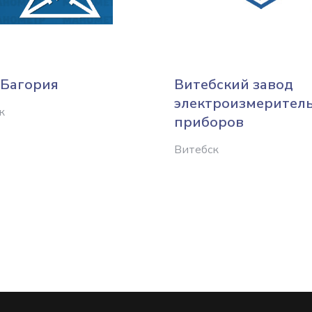
Багория
Витебский завод
электроизмерител
к
приборов
Витебск