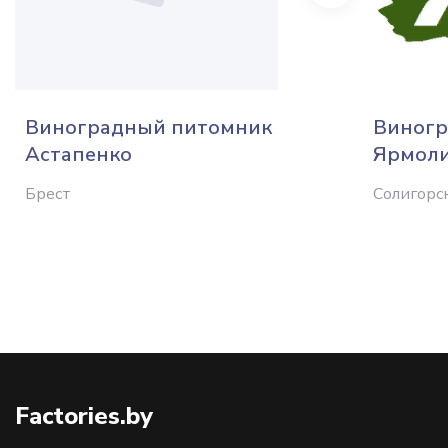
Виноградный питомник
Виногр
Астапенко
Ярмоли
Брест
Солигорс
Factories.by