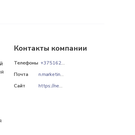
Контакты компании
Телефоны
+37516252-52-93
ой
мя
Почта
n.marketing@nelva.by
Сайт
https://nelva.by
я