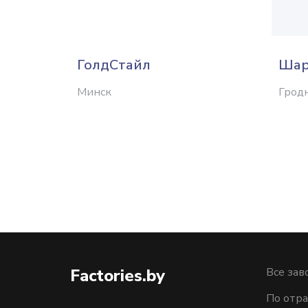
ГолдСтайл
Шар
Минск
Грод
Factories.by
Все зав
По отра