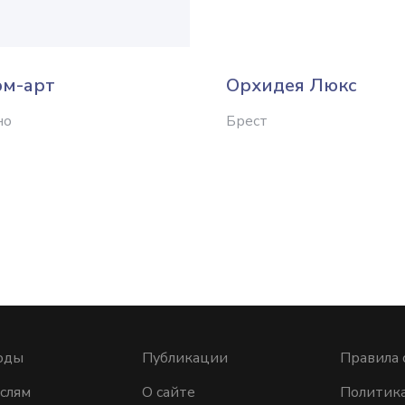
м-арт
Орхидея Люкс
но
Брест
оды
Публикации
Правила 
слям
О сайте
Политик