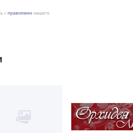
ь с
правилами
нашего
и