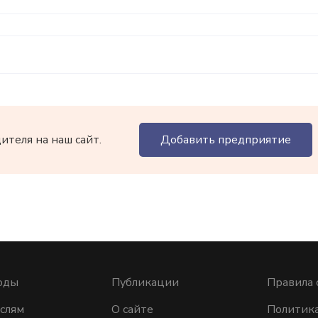
теля на наш сайт.
Добавить предприятие
оды
Публикации
Правила 
слям
О сайте
Политик