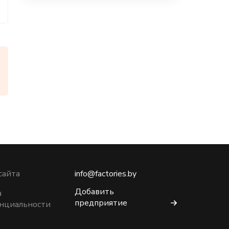
сайта
info@factories.by
Добавить
а
предприятие
нциальности