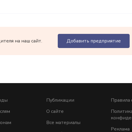
теля на наш сайт.
Добавить предприятие
оды
Публикации
Правила 
слям
О сайте
Политик
конфиде
ионам
Все материалы
Реклама