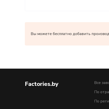
Вы можете бесплатно добавить производи
Factories.by
Все зав
По отра
По рег