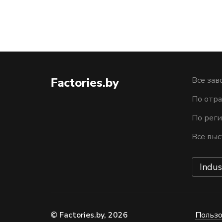
Factories.by
Все зав
По отра
По рег
Все выс
Indus
© Factories.by, 2026
Пользо