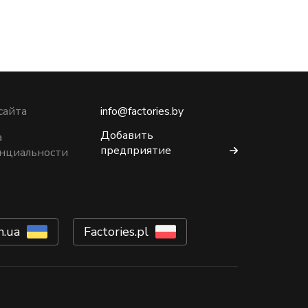
сайта
info@factories.by
Добавить
а
предприятие
нциальности
m.ua
Factories.pl