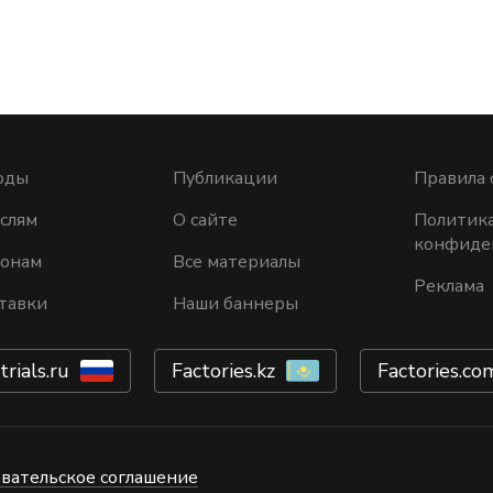
оды
Публикации
Правила 
слям
О сайте
Политик
конфиде
ионам
Все материалы
Реклама
тавки
Наши баннеры
trials.ru
Factories.kz
Factories.co
вательское соглашение