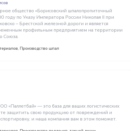
исов
рное общество «Борисовский шпалопропиточный
00 году по Указу Императора России Николая II при
ковско – Брестской железной дороги и является
временным профильным предприятием на территории
о Союза.
териалов, Производство шпал
ОО «Паллетбай» — это база для ваших логистических
ите защитить свою продукцию от повреждений и
спортировку, и наша компания вам в этом поможет.
ериалов, Производство поддонов, тарной доски