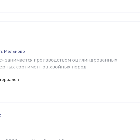
 п. Мельново
с» занимается производством оцилиндрованных
ерных сортиментов хвойных пород.
териалов
с