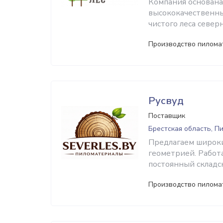
Компания основана
высококачественны
чистого леса север
Производство пилома
Русвуд
Поставщик
Брестская область, П
Предлагаем широки
геометрией. Работ
постоянный складск
Производство пилома