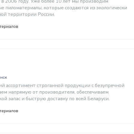
 в 2006 году. Уже более 10 лет мы производим
е пиломатериалы, которые создаются из экологически
ной территории России.
териалов
инск
й ассортимент строганной продукции с безупречной
аем напрямую от производителя, обеспечиваем
ой запас и быструю доставку по всей Беларуси.
териалов