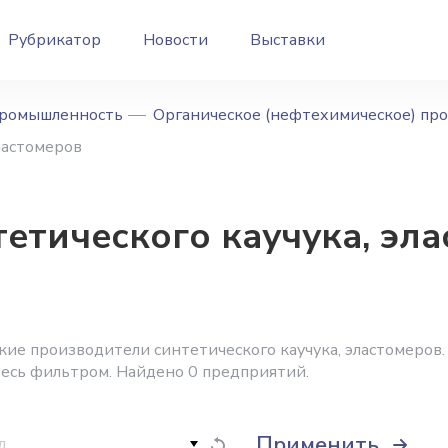
Рубрикатор
Новости
Выставки
промышленность
Органическое (нефтехимическое) пр
ластомеров
етического каучука, эла
ие производители синтетического каучука, эластомеров.
тесь фильтром. Найдено 0 предприятий.
Применить
д