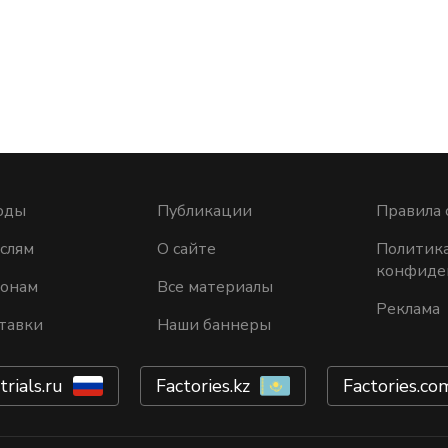
оды
Публикации
Правила 
слям
О сайте
Политик
конфиде
ионам
Все материалы
Реклама
тавки
Наши баннеры
trials.ru
Factories.kz
Factories.co