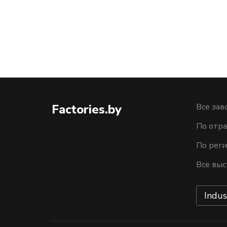
Factories.by
Все зав
По отра
По рег
Все выс
Indus