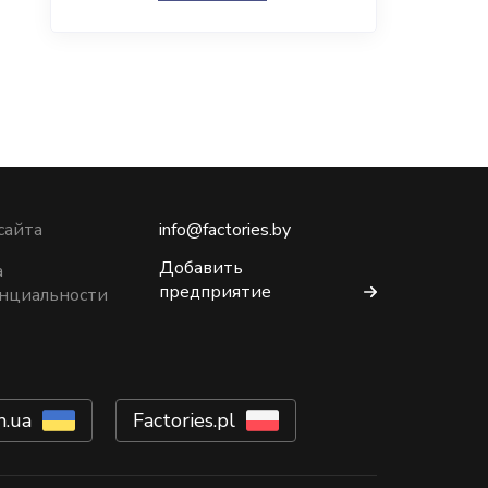
сайта
info@factories.by
Добавить
а
предприятие
нциальности
m.ua
Factories.pl