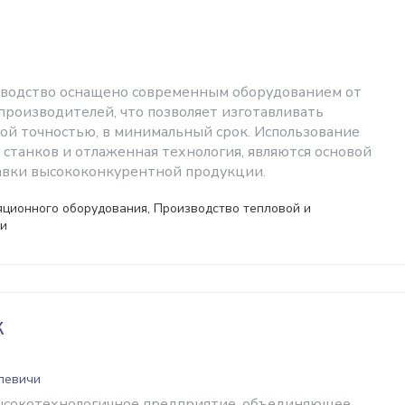
зводство оснащено современным оборудованием от
роизводителей, что позволяет изготавливать
ой точностью, в минимальный срок. Использование
станков и отлаженная технология, являются основой
тавки высококонкурентной продукции.
ционного оборудования, Производство тепловой и
ки
К
левичи
ысокотехнологичное предприятие, объединяющее