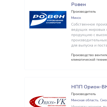
Ровен
Производитель
Минск
Собственное прои
ведущих мировых п
продукцию с высок
производительных 
для выпуска и пос
Производство вентиля
климатической техни
НПП Орион-В
Производитель
Минская область, Смо
Инновационное, в