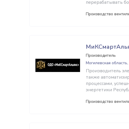
перерабатывать бо
Производство вентил
МиКСмартАль
Производитель
Могилевская область,
Производитель эле
также автоматизир
процессами, успеш
энергетики Респуб
Производство вентил