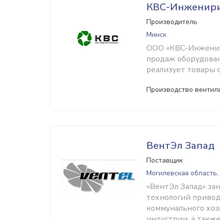
КВС-Инженир
Производитель
Минск
ООО «КВС-Инженир
продаж оборудован
реализует товары 
Производство вентил
ВентЭл Запад
Поставщик
Могилевская область,
«ВентЭл Запад» за
технологий приво
коммунального хоз
индустрии, а также