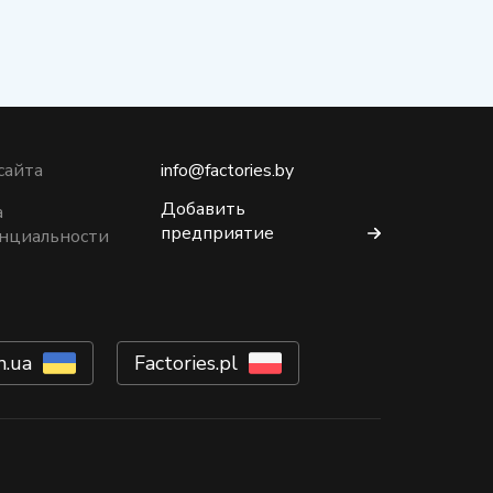
сайта
info@factories.by
Добавить
а
предприятие
нциальности
m.ua
Factories.pl