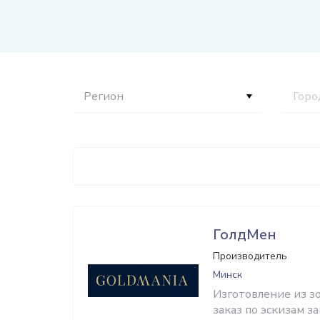
Регион
Горо
ГолдМен
Производитель
Минск
Изготовление из з
заказ по эскизам з