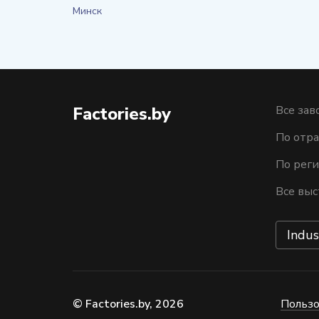
Минск
Factories.by
Все зав
По отра
По рег
Все выс
Indus
© Factories.by, 2026
Пользо