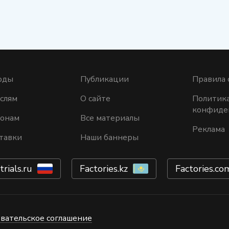
оды
Публикации
Правила 
слям
О сайте
Политик
конфиде
ионам
Все материалы
Реклама
тавки
Наши баннеры
trials.ru
Factories.kz
Factories.co
вательское соглашение