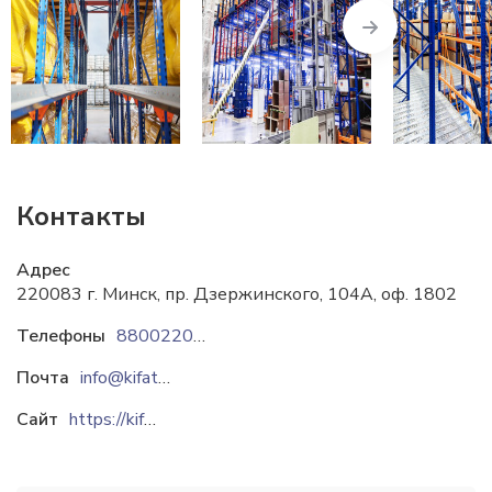
Next
Контакты
Адрес
220083 г. Минск, пр. Дзержинского, 104А, оф. 1802
Телефоны
88002202021
Почта
info@kifato.by
Сайт
https://kifato.by