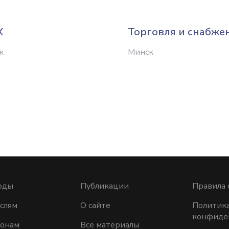
X
Торговля и снабже
к
Минск
оды
Публикации
Правила 
слям
О сайте
Политик
конфиде
ионам
Все материалы