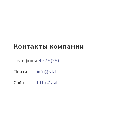
Контакты компании
Телефоны
+375(29)349-00-43
Почта
info@stals.by
Сайт
http://stals.by