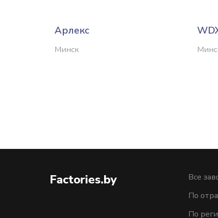
Арлекс
WD
Минск
Минс
Factories.by
Все зав
По отра
По рег