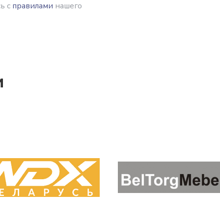
ь с
правилами
нашего
и