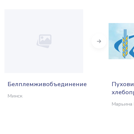
Next
Белплемживобъединение
Пухови
хлебоп
Минск
Марьина 