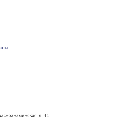
сины
раснознаменская, д. 41