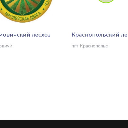
мовичский лесхоз
Краснопольский ле
овичи
пгт Краснополье