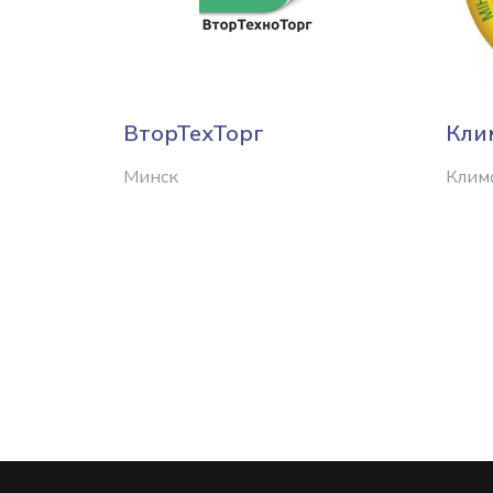
ВторТехТорг
Кли
Минск
Клим