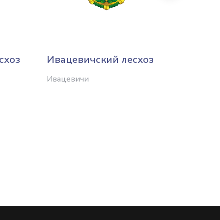
схоз
Ивацевичский лесхоз
Копы
лесхо
Ивацевичи
Копыль