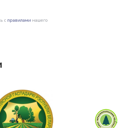
ь с
правилами
нашего
и