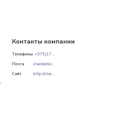
Контакты компании
Телефоны
+375(174)29-65-39
Почта
starobinles@mail.ru
Сайт
http://starobinleshoz.by
в