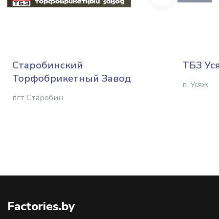
Старобинский
ТБЗ Ус
Торфобрикетный Завод
п. Усяж
пгт Старобин
Factories.by