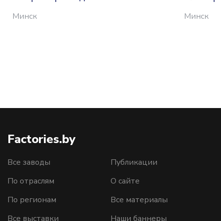
Минск
Минск
Factories.by
Все заводы
Публикации
По отраслям
О сайте
По регионам
Все материалы
Все выставки
Наши баннеры