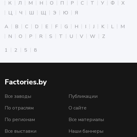
К
Л
М
Н
О
П
Р
С
Т
У
Ф
Х
Ц
Ч
Ш
Щ
Э
Ю
Я
A
B
C
D
E
F
G
H
I
J
K
L
M
N
O
P
R
S
T
U
V
W
Z
1
2
5
8
Factories.by
Все заводы
Публикации
По отраслям
О сайте
По регионам
Все материалы
Все выставки
Наши баннеры