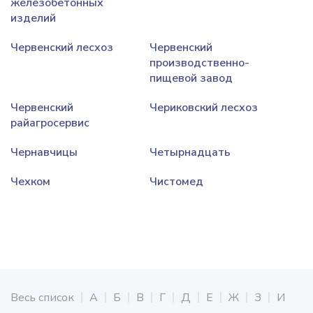
железобетонных
изделий
Червенский лесхоз
Червенский
производственно-
пищевой завод
Червенский
Чериковский лесхоз
райагросервис
Чернавчицы
Четырнадцать
Чехком
Чистомед
Весь список
А
Б
В
Г
Д
Е
Ж
З
И