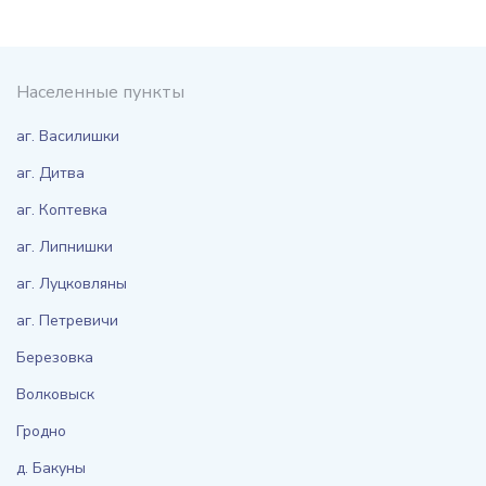
Населенные пункты
аг. Василишки
аг. Дитва
аг. Коптевка
аг. Липнишки
аг. Луцковляны
аг. Петревичи
Березовка
Волковыск
Гродно
д. Бакуны