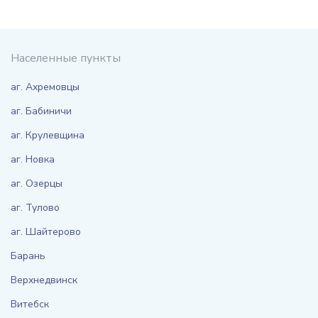
Населенные пункты
аг. Ахремовцы
аг. Бабиничи
аг. Крулевщина
аг. Новка
аг. Озерцы
аг. Тулово
аг. Шайтерово
Барань
Верхнедвинск
Витебск