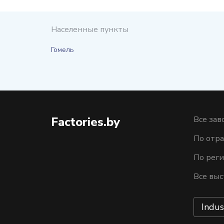
Населенные пункты
Гомель
Factories.by
Все зав
По отра
По рег
Все выс
Indus