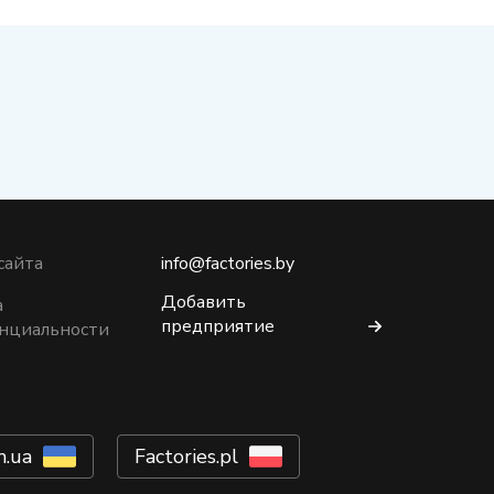
сайта
info@factories.by
Добавить
а
предприятие
нциальности
m.ua
Factories.pl