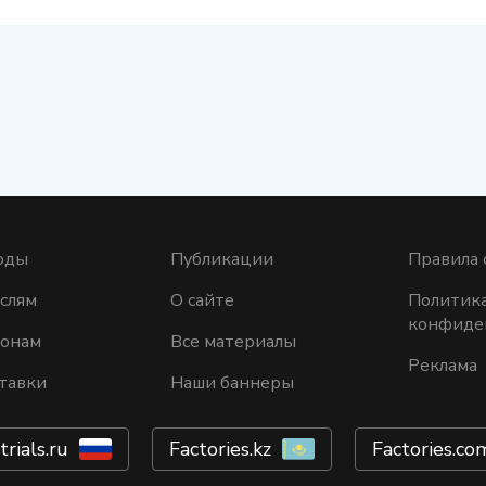
оды
Публикации
Правила 
слям
О сайте
Политик
конфиде
ионам
Все материалы
Реклама
тавки
Наши баннеры
trials.ru
Factories.kz
Factories.co